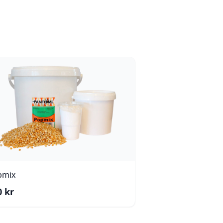
pmix
0
kr