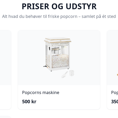
PRISER OG UDSTYR
Alt hvad du behøver til friske popcorn – samlet på ét sted
Popcorns maskine
Po
500
kr
35