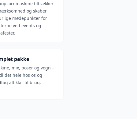
popcornmaskine tiltrækker
ærksomhed og skaber
urlige mødepunkter for
terne ved events og
afester.
mplet pakke
kine, mix, poser og vogn –
til det hele hos os og
ag alt klar til brug.