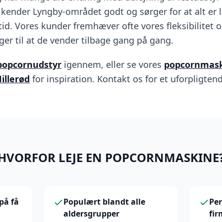
kender Lyngby-området godt og sørger for at alt er le
lt tid. Vores kunder fremhæver ofte vores fleksibilitet
ger til at de vender tilbage gang på gang.
popcornudstyr
igennem, eller se vores
popcornmaski
illerød
for inspiration. Kontakt os for et uforpligtend
HVORFOR LEJE EN POPCORNMASKINE
på få
Populært blandt alle
Per
aldersgrupper
fir