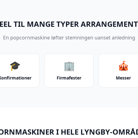
EEL TIL MANGE TYPER ARRANGEMEN
En popcornmaskine løfter stemningen uanset anledning
🎓
🏢
🎪
Konfirmationer
Firmafester
Messer
CORNMASKINER I HELE LYNGBY-OMRÅ