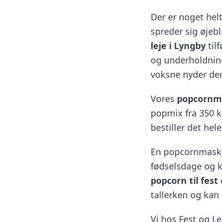
Der er noget hel
spreder sig øjeb
leje i Lyngby
til
og underholdning
voksne nyder de
Vores
popcornma
popmix fra 350 kr
bestiller det hel
En popcornmaskin
fødselsdage og k
popcorn til fest
tallerken og kan
Vi hos Fest og Le