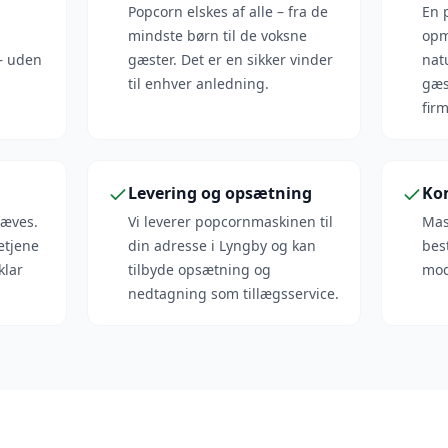
Popcorn elskes af alle – fra de
En 
mindste børn til de voksne
opm
 – uden
gæster. Det er en sikker vinder
nat
til enhver anledning.
gæs
.
firm
Levering og opsætning
Ko
ræves.
Vi leverer popcornmaskinen til
Mas
etjene
din adresse i Lyngby og kan
bes
klar
tilbyde opsætning og
modt
nedtagning som tillægsservice.