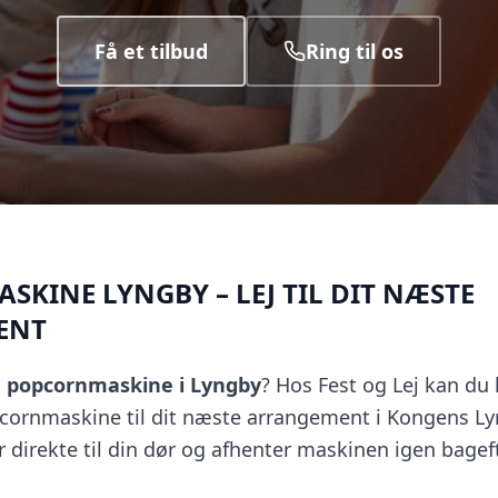
Få et tilbud
Ring til os
KINE LYNGBY – LEJ TIL DIT NÆSTE
ENT
n
popcornmaskine i Lyngby
? Hos Fest og Lej kan du 
cornmaskine til dit næste arrangement i Kongens Ly
r direkte til din dør og afhenter maskinen igen bagef