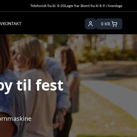
Telefonisk fra kl. 8-20
Lager har åbent fra kl 8-9 i hverdage
0
KR.
LV
KONTAKT
 til fest
cornmaskine