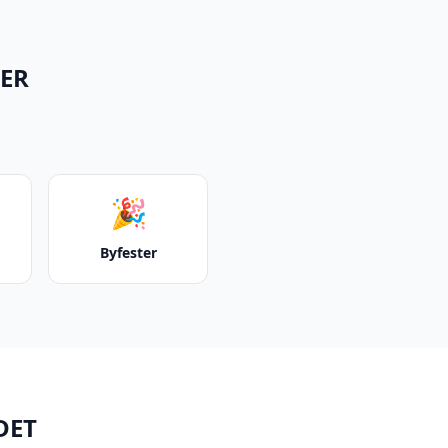
TER
🎉
Byfester
DET