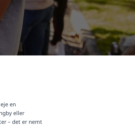
leje en
ngby eller
ter – det er nemt