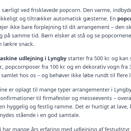
t særligt ved frisklavede popcorn. Den varme, indbyd
likkeligt og tiltrækker automatisk gæsterne. En
popc
føjer ikke bare forplejning til dit arrangement – den 
 på samme tid. Børn elsker at stå og se popcornene
n lækre snack.
skine udlejning i Lyngby
starter fra 500 kr. og ka
., popcornposer fra 100 kr. og en dekorativ vogn fra 
e samlet hos os – og behøver ikke løbe rundt til flere 
e er oplagt til mange typer arrangementer i Lyngby.
onfirmationer til firmafester og messeevents – overa
en hyggelig og festlig ramme. Det er hurtigt at lave,
 nydes stående i en god samtale.
j har mange års erfaring med udlejning af festudstyr 