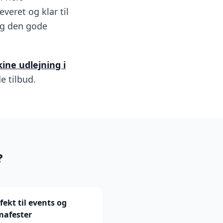
veret og klar til
 og den gode
ne udlejning i
e tilbud.
?
fekt til events og
mafester