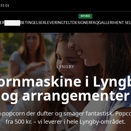
5 55 01
NYHED
SER
TELTE
BETINGELSER
LEVERING
TELTDESIGNER
FAQ
GALLERI
HENT SE
LYNGBY
ornmaskine i Lyngby
og arrangementer
e popcorn der dufter og smager fantastisk. Pop
fra 500 kr. – vi leverer i hele Lyngby-området.