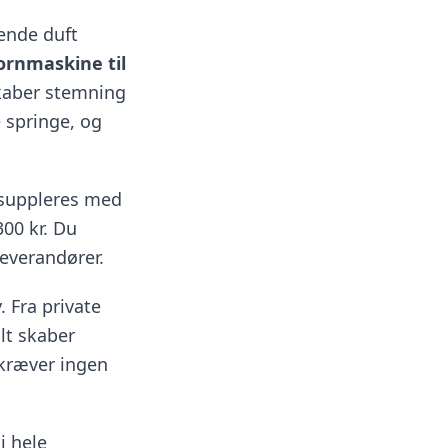
ende duft
ornmaskine til
skaber stemning
 springe, og
n suppleres med
300 kr. Du
leverandører.
 Fra private
lt skaber
 kræver ingen
i hele