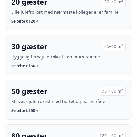
20
gæster
30–40 m²
Lille julefrokost med nærmeste kolleger eller familie.
Se telte til
20
30
gæster
45–60 m²
Hyggelig firmajulefrokost i en intim ramme.
Se telte til
30
50
gæster
75–100 m²
Klassisk julefrokost med buffet og barområde.
Se telte til
50
80
gæster
120–160 m²