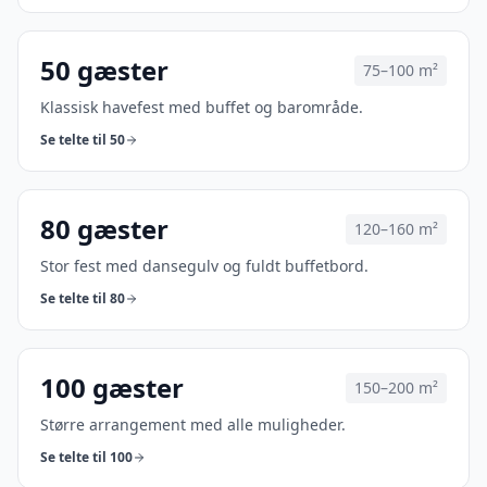
50
gæster
75–100 m²
Klassisk havefest med buffet og barområde.
Se telte til
50
80
gæster
120–160 m²
Stor fest med dansegulv og fuldt buffetbord.
Se telte til
80
100
gæster
150–200 m²
Større arrangement med alle muligheder.
Se telte til
100