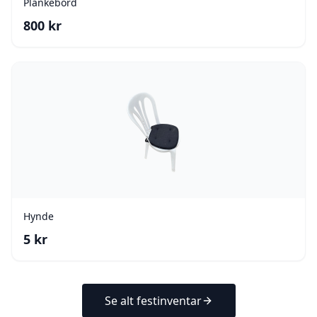
Plankebord
800
kr
Hynde
5
kr
Se alt festinventar