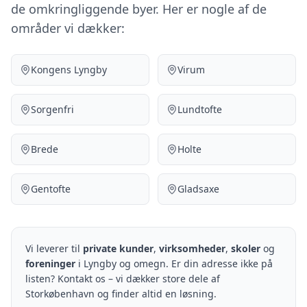
de omkringliggende byer. Her er nogle af de
områder vi dækker:
Kongens Lyngby
Virum
Sorgenfri
Lundtofte
Brede
Holte
Gentofte
Gladsaxe
Vi leverer til
private kunder
,
virksomheder
,
skoler
og
foreninger
i Lyngby og omegn. Er din adresse ikke på
listen? Kontakt os – vi dækker store dele af
Storkøbenhavn og finder altid en løsning.