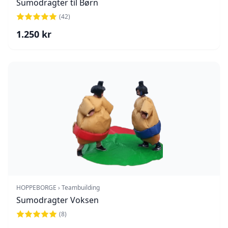
Sumodragter til Børn
(
42
)
1.250
kr
HOPPEBORGE › Teambuilding
Sumodragter Voksen
(
8
)