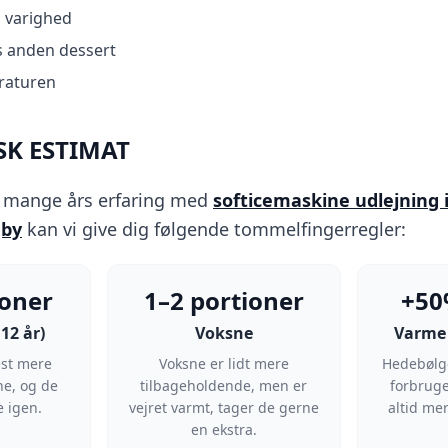
 varighed
s anden dessert
raturen
SK ESTIMAT
s mange års erfaring med
softicemaskine udlejning
gby
kan vi give dig følgende tommelfingerregler:
ioner
1–2 portioner
+50
12 år)
Voksne
Varme
est mere
Voksne er lidt mere
Hedebølge
ne, og de
tilbageholdende, men er
forbruge
 igen.
vejret varmt, tager de gerne
altid m
en ekstra.