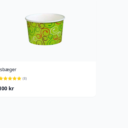
Isbæger
(
8
)
100
kr