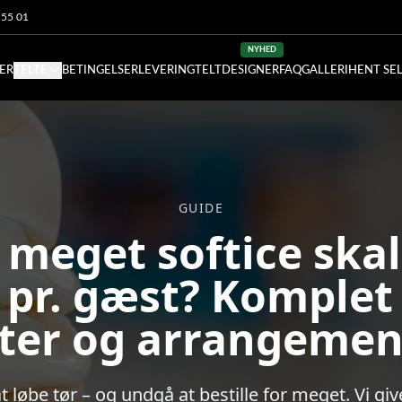
5 55 01
NYHED
SER
TELTE
BETINGELSER
LEVERING
TELTDESIGNER
FAQ
GALLERI
HENT SE
GUIDE
 meget softice ska
pr. gæst? Komplet 
ster og arrangemen
 løbe tør – og undgå at bestille for meget. Vi giv