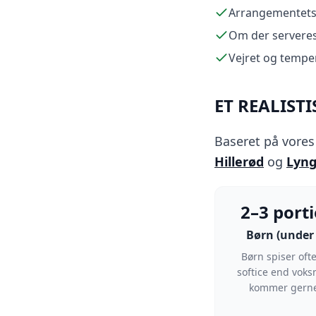
Arrangementets
Om der servere
Vejret og tempe
ET REALISTI
Baseret på vore
Hillerød
og
Lyn
2–3 port
Børn (under 
Børn spiser oft
softice end voks
kommer gerne