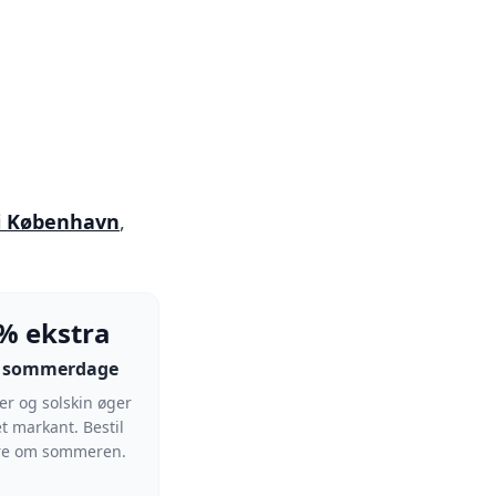
 i København
,
% ekstra
 sommerdage
r og solskin øger
t markant. Bestil
ere om sommeren.