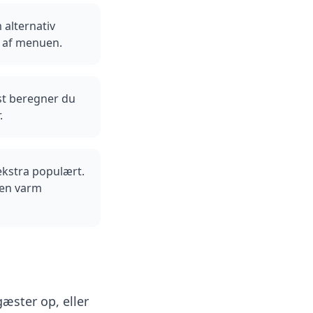
alternativ
t af menuen.
st beregner du
.
 ekstra populært.
k en varm
æster op, eller