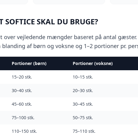
 SOFTICE SKAL DU BRUGE?
gt over vejledende mængder baseret på antal gæster. 
blanding af børn og voksne og 1–2 portioner pr. per
Portioner (børn)
Portioner (voksne)
15–20
stk.
10–15
stk.
30–40
stk.
20–30
stk.
45–60
stk.
30–45
stk.
75–100
stk.
50–75
stk.
110–150
stk.
75–110
stk.