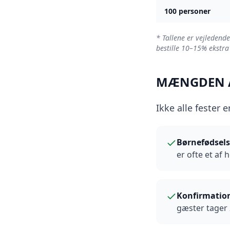
100
personer
* Tallene er vejledend
bestille 10–15% ekstra
MÆNGDEN 
Ikke alle fester 
Børnefødsel
er ofte et af
Konfirmatio
gæster tager 