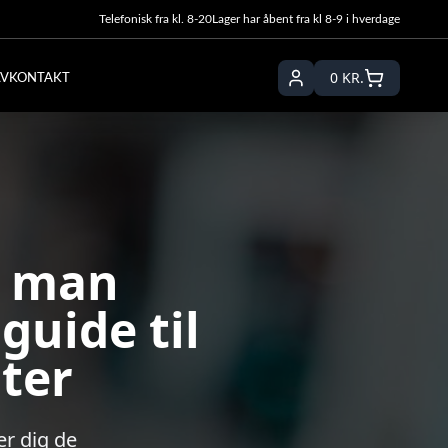
Telefonisk fra kl. 8-20
Lager har åbent fra kl 8-9 i hverdage
0
KR.
LV
KONTAKT
l man
guide til
ter
er dig de