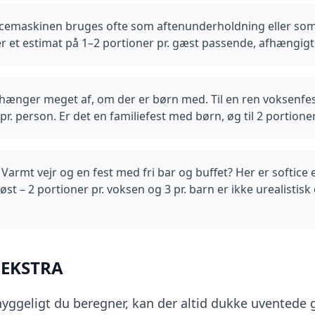
icemaskinen bruges ofte som aftenunderholdning eller som 
er et estimat på 1–2 portioner pr. gæst passende, afhængig
hænger meget af, om der er børn med. Til en ren voksenfe
pr. person. Er det en familiefest med børn, øg til 2 portioner
:
Varmt vejr og en fest med fri bar og buffet? Her er softice
st – 2 portioner pr. voksen og 3 pr. barn er ikke urealistis
 EKSTRA
ggeligt du beregner, kan der altid dukke uventede g