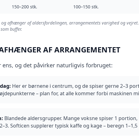
150–200
stk.
100–150
stk.
e og afhænger af aldersfordelingen, arrangementets varighed og vejret. 
 som buffer.
AFHÆNGER AF ARRANGEMENTET
er ens, og det påvirker naturligvis forbruget:
sdag
:
Her er børnene i centrum, og de spiser gerne 2–3 port
 højdepunkterne – plan for, at alle kommer forbi maskinen m
n
:
Blandede aldersgrupper. Mange voksne spiser 1 portion,
2–3. Softicen supplerer typisk kaffe og kage – beregn 1–1,5 