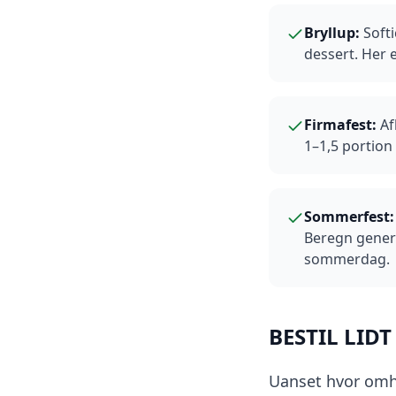
Bryllup
:
Soft
dessert. Her 
Firmafest
:
Af
1–1,5 portion 
Sommerfest
Beregn generø
sommerdag.
BESTIL LIDT
Uanset hvor omhy