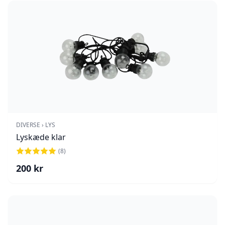
DIVERSE › LYS
Lyskæde klar
(
8
)
200
kr