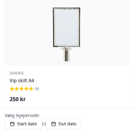
DIVERSE
Vip skilt A4
(
8
)
250
kr
Vælg lejeperiode:
til
Start dato
Slut dato