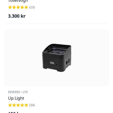
Toiletvogn
(
23
)
3.300
kr
DIVERSE › LYS
Up Light
(
34
)