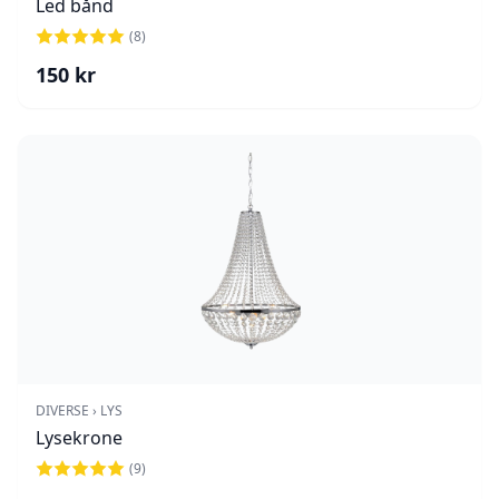
Led bånd
(
8
)
150
kr
DIVERSE › LYS
Lysekrone
(
9
)