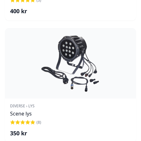
(
3
)
400
kr
DIVERSE › LYS
Scene lys
(
8
)
350
kr