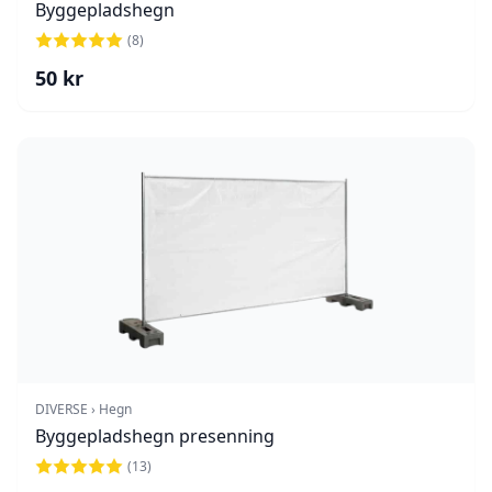
Byggepladshegn
(
8
)
50
kr
DIVERSE › Hegn
Byggepladshegn presenning
(
13
)