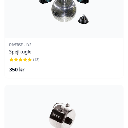
DIVERSE › LYS
Spejlkugle
(
12
)
350
kr