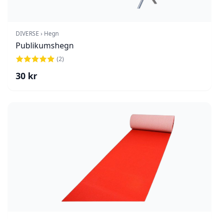
DIVERSE › Hegn
Publikumshegn
(
2
)
30
kr